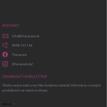
á
p
ä
t
i
KONTAKT
e
info
@
theracare.sk
0948 133 146
Theracare
/theracare.sk/
ODOBERAŤ NEWSLETTER
Vložte svoj e-mail a my Vám budeme zasielať informácie o nových
produktoch na našom e-shope.
EMAIL