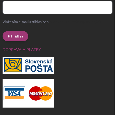
Vložením e-mailu súhlasíte s
podmienkami ochrany osobných
údajov
Prihlásiť sa
DOPRAVA A PLATBY