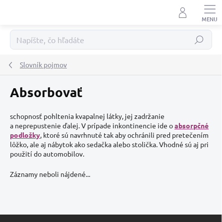
Prejsť
na
obsah
Hľadať
Slovník pojmov
Absorbovať
schopnosť pohltenia kvapalnej látky, jej zadržanie
a neprepustenie ďalej. V prípade inkontinencie ide o
absorpčné
podložky
, ktoré sú navrhnuté tak aby ochránili pred pretečením
lôžko, ale aj nábytok ako sedačka alebo stolička. Vhodné sú aj pri
použití do automobilov.
Záznamy neboli nájdené...
Z