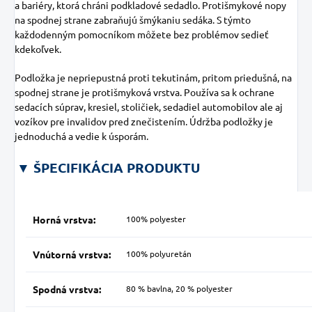
a bariéry, ktorá chráni podkladové sedadlo. Protišmykové nopy
na spodnej strane zabraňujú šmýkaniu sedáka. S týmto
každodenným pomocníkom môžete bez problémov sedieť
kdekoľvek.
Podložka je nepriepustná proti tekutinám, pritom priedušná, na
spodnej strane je protišmyková vrstva. Používa sa k ochrane
sedacích súprav, kresiel, stoličiek, sedadiel automobilov ale aj
vozíkov pre invalidov pred znečistením. Údržba podložky je
jednoduchá a vedie k úsporám.
▼ ŠPECIFIKÁCIA PRODUKTU
Horná vrstva:
100% polyester
Vnútorná vrstva:
100% polyuretán
Spodná vrstva:
80 % bavlna, 20 % polyester