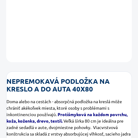
Nepriepustná ochranná podložka, ochrana čalúnenia pri
inkontinencii. Protišmyková na každom povrchu, koža, koženka,
drevo, textil
DETAILNÉ INFORMÁCIE
OPÝTAŤ SA
NEPREMOKAVÁ PODLOŽKA NA
KRESLO A DO AUTA 40X80
Doma alebo na cestách - absorpčná podložka na kreslá môže
chrániť akékoľvek miesta, ktoré osoby s problémami s
inkontinenciou používajú.
Protišmyková na každom povrchu,
koža, koženka, drevo, textil.
Veľká šírka 80 cm je ideálna pre
zadné sedadlá v aute, dvojmiestne pohovky. Viacvrstvová
konštrukcia sa skladá z vrstvy absorbujúcej vlhkosť, sacieho jadra