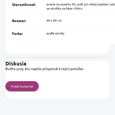
Starostlivosť:
pranie na vyvárku 95; sušiť pri nižšej teplote; než
sa výrobky na báze chlóru
Rozmer:
40 x 80 cm
Farba:
podľa výroby
Diskusia
Buďte prvý, kto napíše príspevok k tejto položke.
Pridať komentár