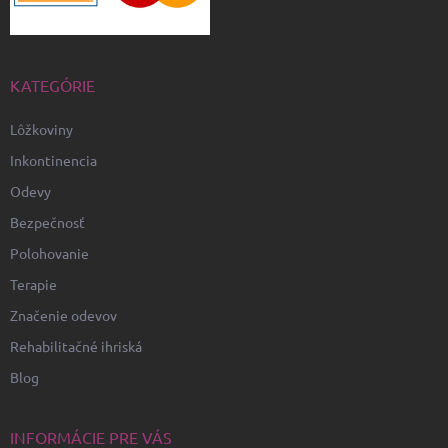
KATEGÓRIE
Lôžkoviny
Inkontinencia
Odevy
Bezpečnosť
Polohovanie
Terapie
Značenie odevov
Rehabilitačné ihriská
Blog
INFORMÁCIE PRE VÁS