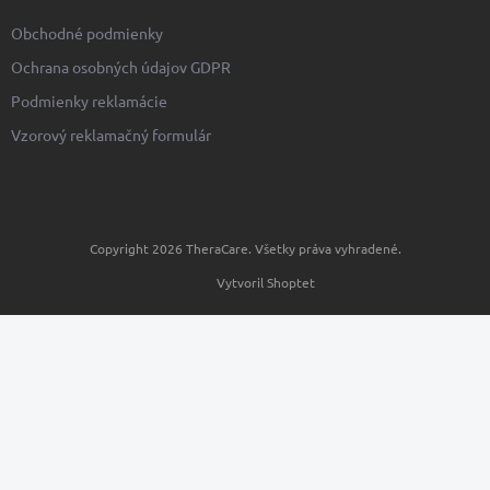
Obchodné podmienky
Ochrana osobných údajov GDPR
Podmienky reklamácie
Vzorový reklamačný formulár
Copyright 2026
TheraCare
. Všetky práva vyhradené.
Vytvoril Shoptet