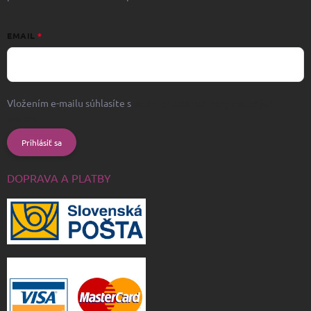
EMAIL
Vložením e-mailu súhlasíte s
podmienkami ochrany osobných
údajov
Prihlásiť sa
DOPRAVA A PLATBY