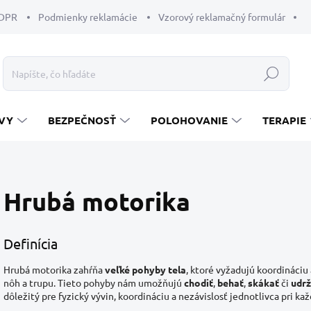
GDPR
Podmienky reklamácie
Vzorový reklamačný formulár
Hľadať
VY
BEZPEČNOSŤ
POLOHOVANIE
TERAPIE
Hrubá motorika
Definícia
Hrubá motorika zahŕňa
veľké pohyby tela
, ktoré vyžadujú koordináciu 
nôh a trupu. Tieto pohyby nám umožňujú
chodiť
,
behať
,
skákať
či
udr
dôležitý pre fyzický vývin, koordináciu a nezávislosť jednotlivca pri k