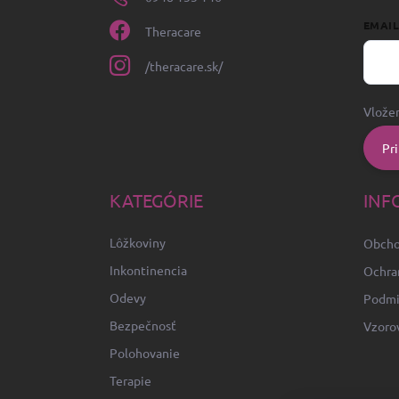
EMAI
Theracare
/theracare.sk/
Vložen
Pri
KATEGÓRIE
INF
Lôžkoviny
Obcho
Inkontinencia
Ochra
Odevy
Podmi
Bezpečnosť
Vzoro
Polohovanie
Terapie