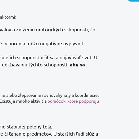
aktormi:
alov a zníženiu motorických schopností, čo
ké ochorenia môžu negatívne ovplyvniť
uje ich schopnosť učiť sa a objavovať svet. U
 udržiavaniu týchto schopností,
aby sa
ie alebo zlepšovanie rovnováhy, sily a koordinácie,
 Existuje mnoho aktivít a
pomôcok, ktoré podporujú
ie stabilnej polohy tela,
e či ťahanie predmetov. U starších ľudí slúžia