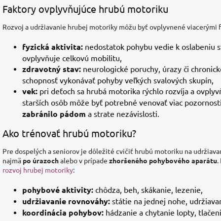
Faktory ovplyvňujúce hrubú motoriku
Rozvoj a udržiavanie hrubej motoriky môžu byť ovplyvnené viacerými f
fyzická aktivita:
nedostatok pohybu vedie k oslabeniu sv
ovplyvňuje celkovú mobilitu,
zdravotný stav:
neurologické poruchy, úrazy či chronic
schopnosť vykonávať pohyby veľkých svalových skupín,
vek:
pri deťoch sa hrubá motorika rýchlo rozvíja a ovplyvň
starších osôb môže byť potrebné venovať viac pozornosti
zabránilo pádom
a strate nezávislosti.
Ako trénovať hrubú motoriku?
Pre dospelých a seniorov je dôležité cvičiť hrubú motoriku na udržiavan
najmä
po úrazoch
alebo v prípade
zhoršeného pohybového aparátu
.
rozvoj hrubej motoriky
:
pohybové aktivity:
chôdza, beh, skákanie, lezenie,
udržiavanie rovnováhy:
státie na jednej nohe, udržiavan
koordinácia pohybov:
hádzanie a chytanie lopty, tlačeni