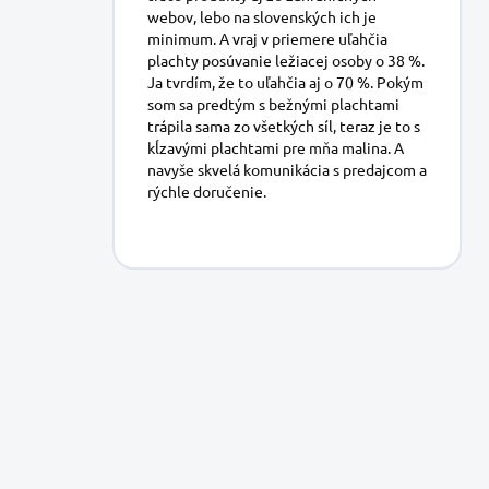
webov, lebo na slovenských ich je
minimum. A vraj v priemere uľahčia
plachty posúvanie ležiacej osoby o 38 %.
Ja tvrdím, že to uľahčia aj o 70 %. Pokým
som sa predtým s bežnými plachtami
trápila sama zo všetkých síl, teraz je to s
kĺzavými plachtami pre mňa malina. A
navyše skvelá komunikácia s predajcom a
rýchle doručenie.