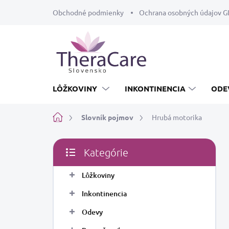
Prejsť
Obchodné podmienky
Ochrana osobných údajov 
na
obsah
LÔŽKOVINY
INKONTINENCIA
ODE
Domov
Slovník pojmov
Hrubá motorika
B
Kategórie
o
Preskočiť
č
kategórie
Lôžkoviny
n
ý
Inkontinencia
p
a
Odevy
n