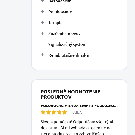
Bezpečnosť
e
l
Polohovanie
Terapie
Značenie odevov
Signalizačný systém
Rehabilitačné ihriská
POSLEDNÉ HODNOTENIE
PRODUKTOV
POLOHOVACIA SADA SWIFT S PODLOŽKOU DUO
LULA
Skvelá pomôcka! Odporúčam všetkými
desiatimi. AI mi vyhladala recenzie na
tieto produkty aj zo zahraničných