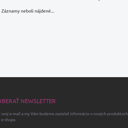
Záznamy neboli nájdené...
BERAŤ NEWSLETTER
 svoj e-mail a my Vám budeme zasielať informácie o nových produktoch
 e-shope.