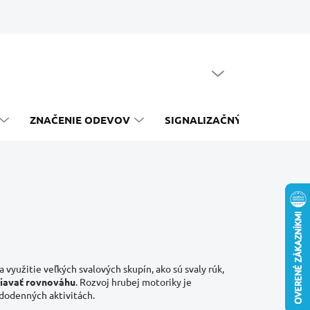
PRÁZDNY KOŠÍK
NÁKUPNÝ
KOŠÍK
ZNAČENIE ODEVOV
SIGNALIZAČNÝ SYSTÉM
a využitie veľkých svalových skupín, ako sú svaly rúk,
žiavať rovnováhu
. Rozvoj hrubej motoriky je
aždodenných aktivitách.