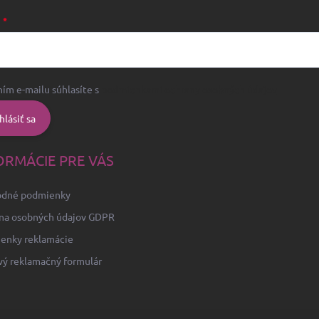
L
ím e-mailu súhlasíte s
podmienkami ochrany osobných údajov
hlásiť sa
ORMÁCIE PRE VÁS
dné podmienky
na osobných údajov GDPR
enky reklamácie
vý reklamačný formulár