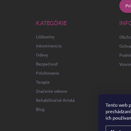
Pri
KATEGÓRIE
INF
Lôžkoviny
Obcho
Inkontinencia
Ochra
Odevy
Podmi
Bezpečnosť
Vzoro
Polohovanie
Terapie
Značenie odevov
Rehabilitačné ihriská
Tento web p
Blog
prechádzaní
ich používan