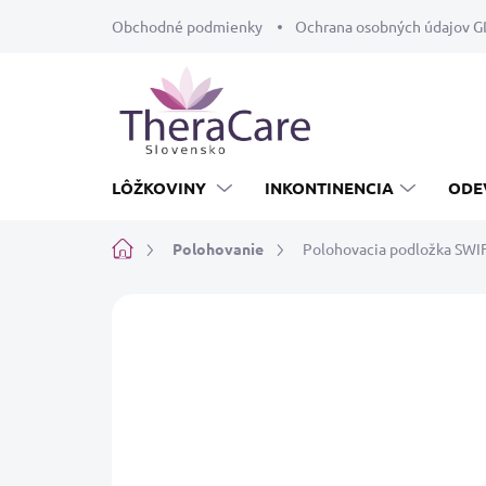
Prejsť
Obchodné podmienky
Ochrana osobných údajov 
na
obsah
LÔŽKOVINY
INKONTINENCIA
ODE
Domov
Polohovanie
Polohovacia podložka SWI
Neohodnotené
Podrobnosti hodnot