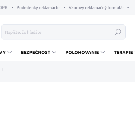
GDPR
Podmienky reklamácie
Vzorový reklamačný formulár
Hľadať
VY
BEZPEČNOSŤ
POLOHOVANIE
TERAPIE
FT
enia
od
33,80 €
Jednotková
ZVOĽTE VARIANT
cena:
ROZMER PODLOŽKY