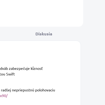
Diskusia
dváb zabezpečuje kĺznosť
tou Swift
 radšej nepriepustnú polohovaciu
5x90/