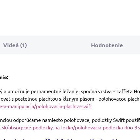
ohovaciu podložku Swift.
eo polohovania a ďalšie
rmácie nižšie.
Videá (1)
Hodnotenie
nie:
 a umožňuje pernamentné ležanie, spodná vrstva – Taffeta Ho
novať s posteľnou plachtou s kĺznym pásom - polohovacou plach
e-a-manipulacia/polohovacia-plachta-swift
enciou odporúčame namiesto polohovacej podložky Swift použiť
e.sk/absorpcne-podlozky-na-lozko/polohovacia-podlozka-duo-8