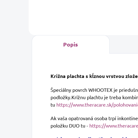
pol
Vid
info
Popis
Krížna plachta s kĺznou vrstvou zlože
Špeciálny povrch WHOOTEX je priedušný
podložky.Krížnu plachtu je treba kombi
tu
https://www.theracare.sk/polohovani
Ak vaša opatrovaná osoba trpí inkontin
položku DUO tu -
https://www.theracar