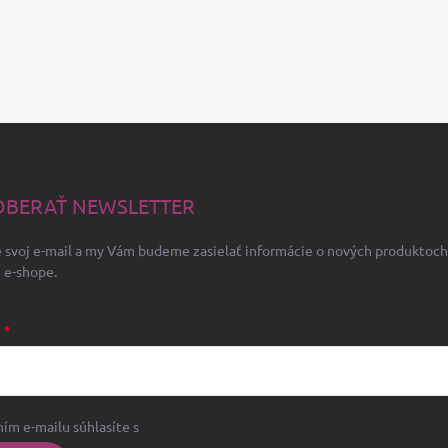
BERAŤ NEWSLETTER
 svoj e-mail a my Vám budeme zasielať informácie o nových produktoch
 e-shope.
L
ím e-mailu súhlasíte s
podmienkami ochrany osobných údajov