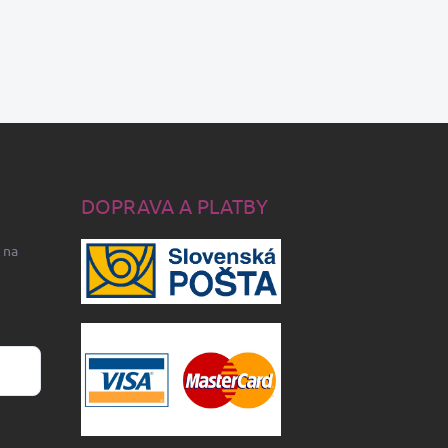
DOPRAVA A PLATBY
 na