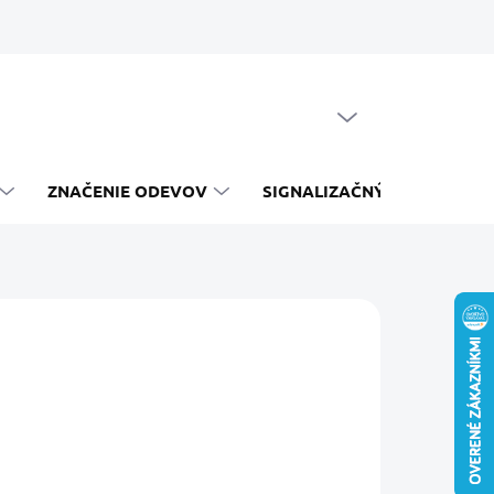
PRÁZDNY KOŠÍK
NÁKUPNÝ
KOŠÍK
ZNAČENIE ODEVOV
SIGNALIZAČNÝ SYSTÉM