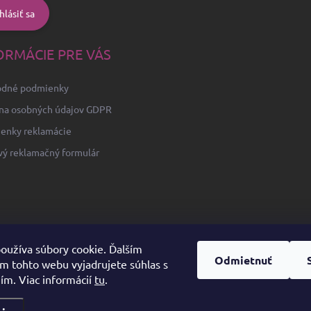
hlásiť sa
ORMÁCIE PRE VÁS
dné podmienky
na osobných údajov GDPR
enky reklamácie
vý reklamačný formulár
oužíva súbory cookie. Ďalším
Odmietnuť
m tohto webu vyjadrujete súhlas s
ím. Viac informácií
tu
.