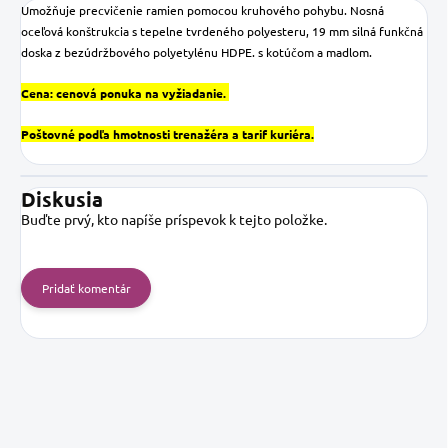
Umožňuje precvičenie ramien pomocou kruhového pohybu. Nosná
oceľová konštrukcia s tepelne tvrdeného polyesteru, 19 mm silná funkčná
doska
z bezúdržbového polyetylénu HDPE. s kotúčom a madlom.
Cena: cenová ponuka na vyžiadanie.
Poštovné podľa hmotnosti trenažéra a tarif kuriéra.
Diskusia
Buďte prvý, kto napíše príspevok k tejto položke.
Pridať komentár