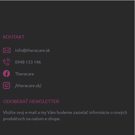
Z
á
p
ä
t
i
KONTAKT
e
info
@
theracare.sk
0948 133 146
Theracare
/theracare.sk/
ODOBERAŤ NEWSLETTER
Vložte svoj e-mail a my Vám budeme zasielať informácie o nových
produktoch na našom e-shope.