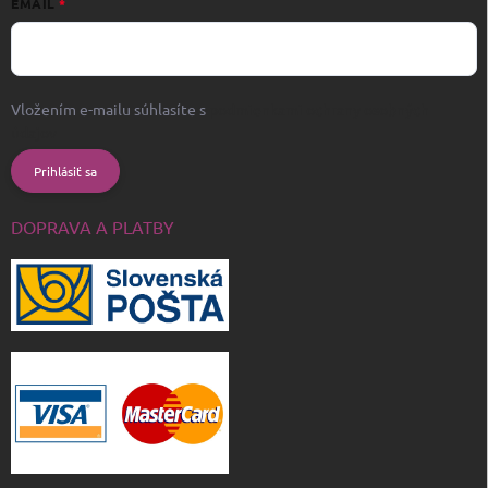
EMAIL
Vložením e-mailu súhlasíte s
podmienkami ochrany osobných
údajov
Prihlásiť sa
DOPRAVA A PLATBY