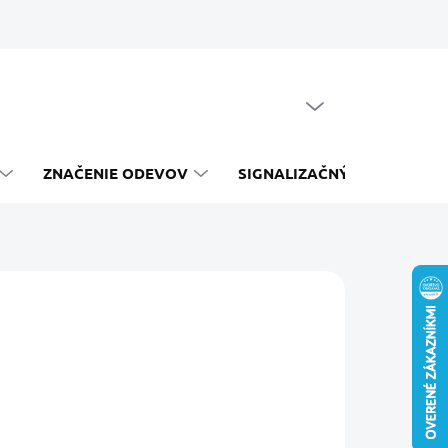
PRÁZDNY KOŠÍK
NÁKUPNÝ
KOŠÍK
ZNAČENIE ODEVOV
SIGNALIZAČNÝ SYSTÉM