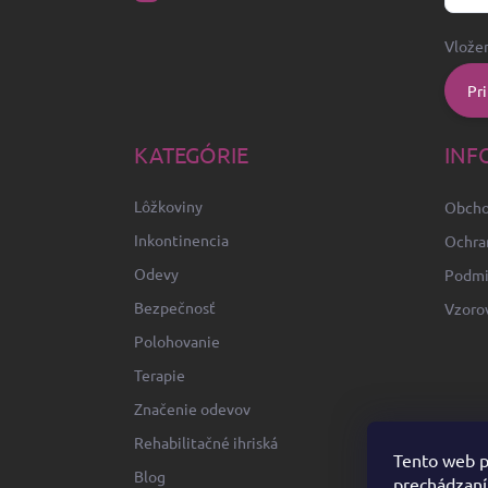
Vložen
Pri
KATEGÓRIE
INF
Lôžkoviny
Obcho
Inkontinencia
Ochra
Odevy
Podmi
Bezpečnosť
Vzoro
Polohovanie
Terapie
Značenie odevov
Rehabilitačné ihriská
Tento web p
Blog
prechádzaní