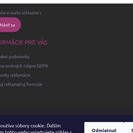
ím e-mailu súhlasíte s
podmienkami ochrany osobných údajov
hlásiť sa
ORMÁCIE PRE VÁS
dné podmienky
na osobných údajov GDPR
enky reklamácie
vý reklamačný formulár
oužíva súbory cookie. Ďalším
Odmietnuť
m tohto webu vyjadrujete súhlas s