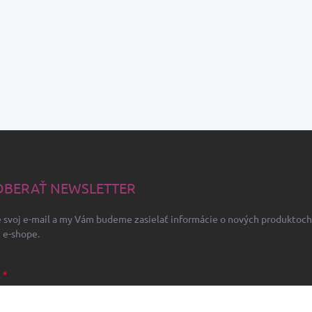
BERAŤ NEWSLETTER
 svoj e-mail a my Vám budeme zasielať informácie o nových produktoch
 e-shope.
L