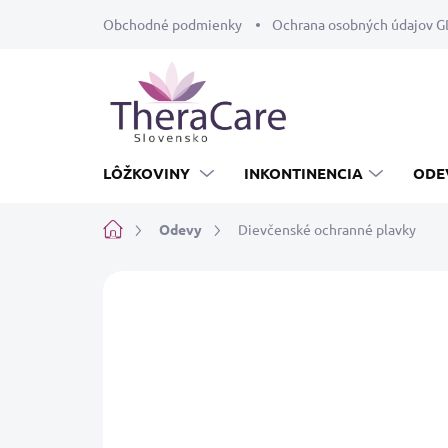
Prejsť
Obchodné podmienky
Ochrana osobných údajov 
na
obsah
LÔŽKOVINY
INKONTINENCIA
ODE
Domov
Odevy
Dievčenské ochranné plavky
Neohodnotené
Podrobnosti hodnot
INKONTINENCIA