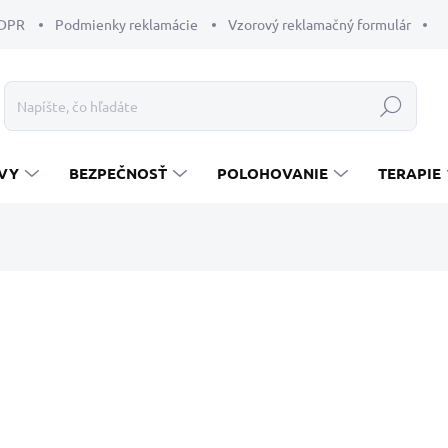
GDPR
Podmienky reklamácie
Vzorový reklamačný formulár
Hľadať
VY
BEZPEČNOSŤ
POLOHOVANIE
TERAPIE
enia
122,70 €
Jednotková
ZVOĽTE VARIANT
cena:
VEĽKOSŤ