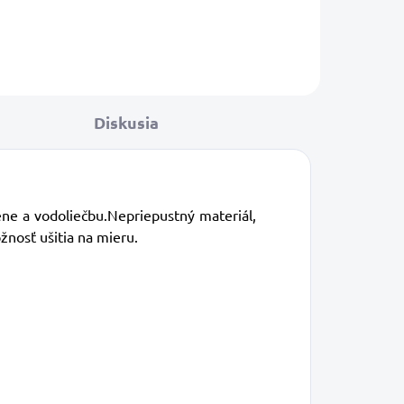
ideálne pre ľudí so zraneniami či
inkontinenciou.
Diskusia
ne a vodoliečbu.
Nepriepustný materiál,
žnosť ušitia na mieru.