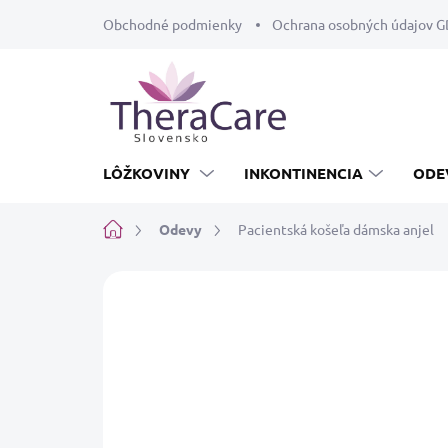
Prejsť
Obchodné podmienky
Ochrana osobných údajov 
na
obsah
LÔŽKOVINY
INKONTINENCIA
ODE
Domov
Odevy
Pacientská košeľa dámska anjel
Neohodnotené
Podrobnosti hodnot
PRANIE NA 60°