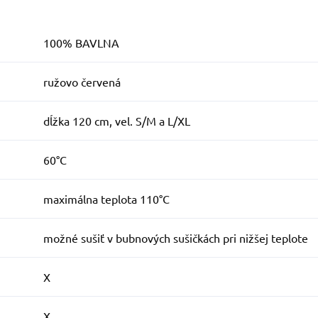
100% BAVLNA
ružovo červená
dĺžka 120 cm, vel. S/M a L/XL
60°C
maximálna teplota 110°C
možné sušiť v bubnových sušičkách pri nižšej teplote
X
X