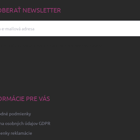
BERAŤ NEWSLETTER
m e-mailu súhlasíte s
podmienkami ochrany osobných údajov
ORMÁCIE PRE VÁS
dné podmienky
na osobných údajov GDPR
enky reklamácie