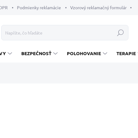
GDPR
Podmienky reklamácie
Vzorový reklamačný formulár
Hľadať
VY
BEZPEČNOSŤ
POLOHOVANIE
TERAPIE
enia
32 €
Jednotková
ZVOĽTE VARIANT
cena:
VEĽKOSŤ