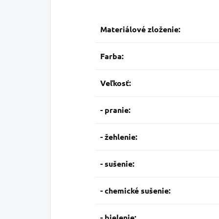
Materiálové zloženie:
Farba:
Veľkosť:
- pranie:
- žehlenie:
- sušenie:
- chemické sušenie:
- bielenie: