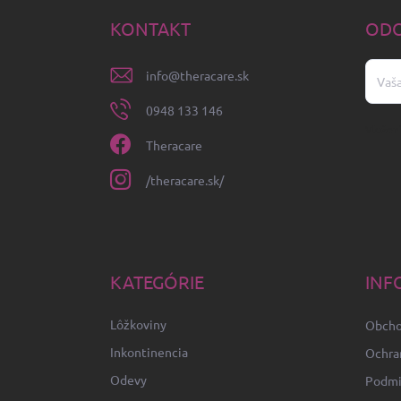
p
ä
KONTAKT
ODO
t
i
info
@
theracare.sk
e
0948 133 146
Vložení
Theracare
/theracare.sk/
KATEGÓRIE
INF
Lôžkoviny
Obcho
Inkontinencia
Ochra
Odevy
Podmi