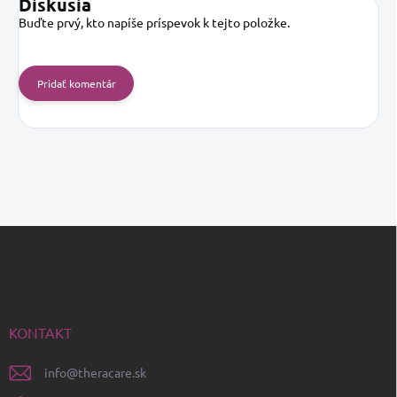
Diskusia
Buďte prvý, kto napíše príspevok k tejto položke.
Pridať komentár
Z
á
p
ä
t
i
KONTAKT
e
info
@
theracare.sk