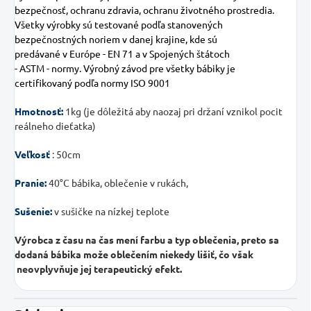
bezpečnosť, ochranu zdravia, ochranu životného prostredia.
Všetky výrobky sú testované podľa stanovených
bezpečnostných noriem v danej krajine, kde sú
predávané v Európe - EN 71 a v Spojených štátoch
- ASTM - normy.
Výrobný závod pre všetky bábiky je
certifikovaný podľa normy ISO 9001
Hmotnosť:
1kg (je dôležitá aby naozaj pri držaní vznikol pocit
reálneho dieťatka)
Veľkosť
:
50cm
Pranie:
40
°C bábika, oblečenie v rukách,
Sušenie:
v sušičke na nízkej teplote
Výrobca z času na čas mení farbu a typ oblečenia, preto sa
dodaná bábika može oblečením niekedy lišiť, čo však
neovplyvňuje jej terapeutický efekt.