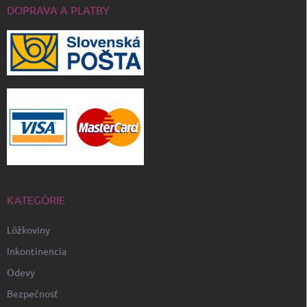
DOPRAVA A PLATBY
KATEGÓRIE
Lôžkoviny
Inkontinencia
Odevy
Bezpečnosť