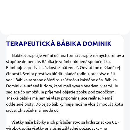
TERAPEUTICKÁ BÁBIKA DOMINIK
Bábikoterapia je veľmi účinná forma terapie rôznych druhov a
stupňov demencie. Bábika je veľmi obľúbená spoločníčka.
Eliminuje agresivitu, úzkosť, zmätenosť. Odvráti od nežiadúcej
činnosti. Senior prestáva blúdiť, hľadať rodinu, prestáva ničiť
veci. Bábika sa stane dôležitou súčasťou každého dňa. Bábika
Dominik je určená ľuďom, ktorí mali syna s hnedými vlasmi. Je
sediaca čo umožňuje príjemné objatie zboku pod zadočkom.
Mäkká bábika má jemné vlasy pripomínajúce reálne. Nemá
oddelené prsty. Do tejto bábiky nieje možné vložiť modul tlkotu
srdca. Chlapček má hnedé oči.
Všetky naše bábiky a ich príslušenstvo sa hrdia značkou CE -
výrobok spĺňa všetky príslušné základné požiadavky - na