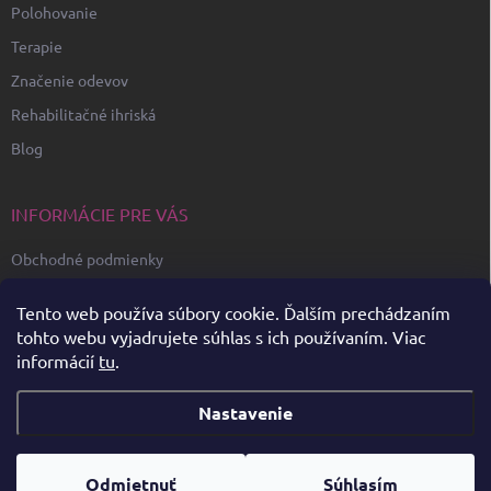
Polohovanie
Terapie
Značenie odevov
Rehabilitačné ihriská
Blog
INFORMÁCIE PRE VÁS
Obchodné podmienky
Ochrana osobných údajov GDPR
Tento web používa súbory cookie. Ďalším prechádzaním
Podmienky reklamácie
tohto webu vyjadrujete súhlas s ich používaním. Viac
informácií
tu
.
Vzorový reklamačný formulár
Nastavenie
Copyright 2026
TheraCare
. Všetky práva vyhradené.
Odmietnuť
Súhlasím