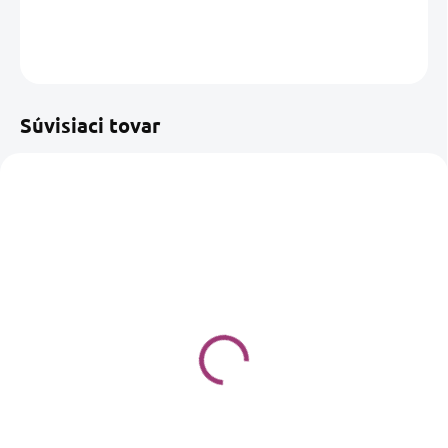
DETAILNÉ INFORMÁCIE
OPÝTAŤ SA
Súvisiaci tovar
TERAPIA ALZHEIMERA
A DEMENCIE
DODANIE DO 10 PRACOVNÝCH DNÍ
Terapeutický kocúr
MURKO
58 €
Detail