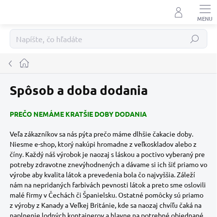
Prejsť
na
obsah
Hľadať
Domov
Spôsob a doba dodania
PREČO NEMÁME KRATŠIE DOBY DODANIA
Veľa zákazníkov sa nás pýta prečo máme dlhšie čakacie doby.
Niesme e-shop, ktorý nakúpi hromadne z veľkoskladov alebo z
číny. Každý náš výrobok je naozaj s láskou a poctivo vyberaný pre
potreby zdravotne znevýhodnených a dávame si ich šiť priamo vo
výrobe aby kvalita látok a prevedenia bola čo najvyššia. Záleží
nám na nepridaných farbivách pevnosti látok a preto sme oslovili
malé firmy v Čechách či Španielsku. Ostatné pomôcky sú priamo
z výroby z Kanady a Veľkej Británie, kde sa naozaj chvíľu čaká na
naplnenie lodných kontajnerov a hlavne na potrebné objednané