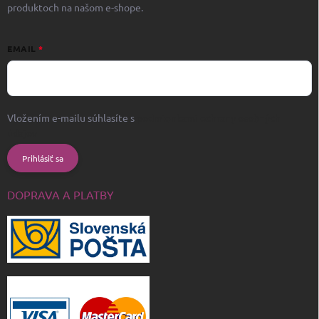
produktoch na našom e-shope.
EMAIL
Vložením e-mailu súhlasíte s
podmienkami ochrany osobných
údajov
Prihlásiť sa
DOPRAVA A PLATBY