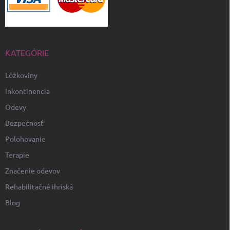
KATEGÓRIE
Lôžkoviny
Inkontinencia
Odevy
Bezpečnosť
Polohovanie
Terapie
Značenie odevov
Rehabilitačné ihriská
Blog