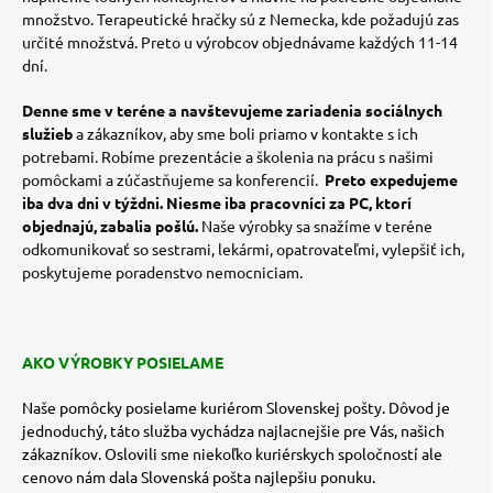
množstvo. Terapeutické hračky sú z Nemecka, kde požadujú zas
určité množstvá. Preto u výrobcov objednávame každých 11-14
dní.
Denne sme v teréne a navštevujeme zariadenia sociálnych
služieb
a zákazníkov, aby sme boli priamo v kontakte s ich
potrebami. Robíme prezentácie a školenia na prácu s našimi
pomôckami a zúčastňujeme sa konferencií.
Preto expedujeme
iba dva dni v týždni.
Niesme iba pracovníci za PC, ktorí
objednajú, zabalia pošlú.
Naše výrobky sa snažíme v teréne
odkomunikovať so sestrami, lekármi, opatrovateľmi, vylepšiť ich,
poskytujeme poradenstvo nemocniciam.
AKO VÝROBKY POSIELAME
Naše pomôcky posielame kuriérom Slovenskej pošty. Dôvod je
jednoduchý, táto služba vychádza najlacnejšie pre Vás, našich
zákazníkov. Oslovili sme niekoľko kuriérskych spoločností ale
cenovo nám dala Slovenská pošta najlepšiu ponuku.